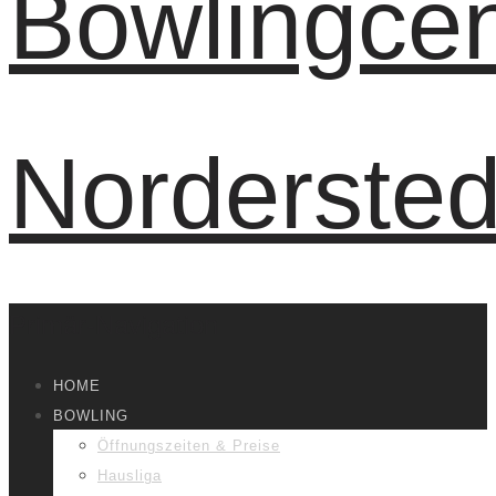
Primär-Navigation
HOME
BOWLING
Öffnungszeiten & Preise
Hausliga